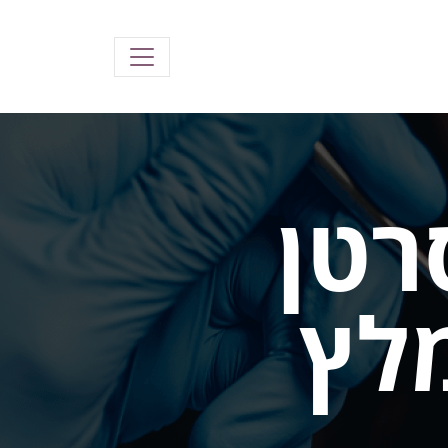
רטן
לץ