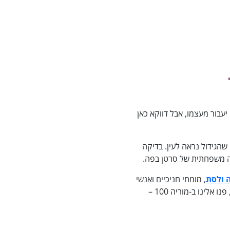
בור מעצמו, אבל דווקא כאן
שהגידול נראה לעין. בדיקה
יה משפחתית של סרטן בפה.
 ולסת
, מומחי חניכיים ואנשי
אבחון, וכך מקבלת תמונה רחבה ומדויקת. אם אתם זקוקים לאבחון מקיף או יש לכם חשד ואתם לא רגועים, פנו אלינו ב-מוריה 100 –