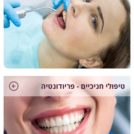
טיפולי חניכיים - פריודונטיה