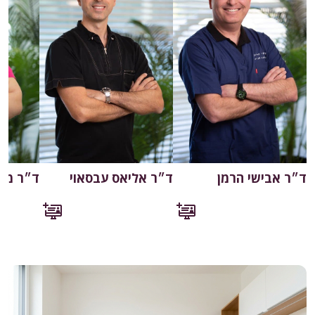
ד״ר אבישי הרמן
ד״ר אליאס עבסאוי
ד״ר מרו