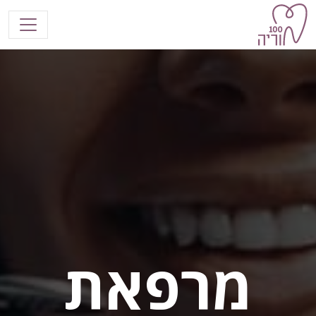
דלג לתוכן
יווט ראשי
מרפאת